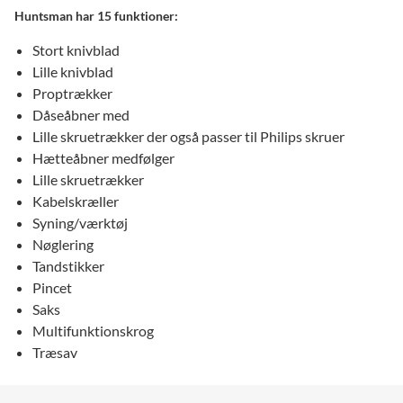
Huntsman har 15 funktioner:
Stort knivblad
Lille knivblad
Proptrækker
Dåseåbner med
Lille skruetrækker der også passer til Philips skruer
Hætteåbner medfølger
Lille skruetrækker
Kabelskræller
Syning/værktøj
Nøglering
Tandstikker
Pincet
Saks
Multifunktionskrog
Træsav