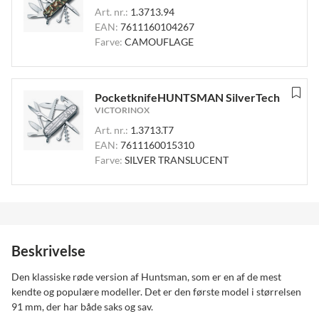
Art. nr.:
1.3713.94
EAN:
7611160104267
Farve:
CAMOUFLAGE
PocketknifeHUNTSMAN SilverTech
VICTORINOX
Art. nr.:
1.3713.T7
EAN:
7611160015310
Farve:
SILVER TRANSLUCENT
Beskrivelse
Den klassiske røde version af Huntsman, som er en af ​​de mest
kendte og populære modeller. Det er den første model i størrelsen
91 mm, der har både saks og sav.