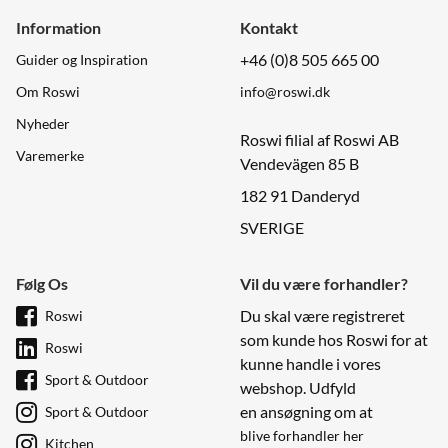
Information
Kontakt
+46 (0)8 505 665 00
Guider og Inspiration
Om Roswi
info@roswi.dk
Nyheder
Roswi filial af Roswi AB
Varemerke
Vendevägen 85 B
182 91 Danderyd
SVERIGE
Følg Os
Vil du være forhandler?
Du skal være registreret
Roswi
som kunde hos Roswi for at
Roswi
kunne handle i vores
Sport & Outdoor
webshop. Udfyld
en ansøgning om at
Sport & Outdoor
blive forhandler her
Kitchen