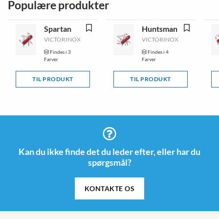
Populære produkter
Spartan
Huntsman
VICTORINOX
VICTORINOX
Findes i 3
Findes i 4
Farver
Farver
TIL PRODUKT
TIL PRODUKT
Kan du ikke finde det du leder efter, eller har du
spørgsmål?
KONTAKTE OS