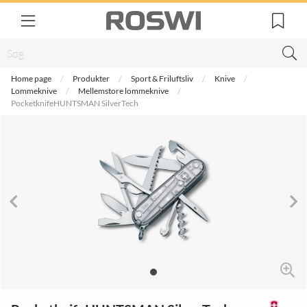
Home page
Produkter
Sport & Friluftsliv
Knive
Lommeknive
Mellemstore lommeknive
PocketknifeHUNTSMAN SilverTech