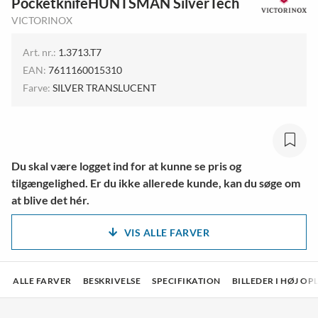
PocketknifeHUNTSMAN SilverTech
VICTORINOX
Art. nr.:
1.3713.T7
EAN:
7611160015310
Farve:
SILVER TRANSLUCENT
Du skal være logget ind for at kunne se pris og
tilgængelighed. Er du ikke allerede kunde, kan du søge om
at blive det hér.
VIS ALLE FARVER
ALLE FARVER
BESKRIVELSE
SPECIFIKATION
BILLEDER I HØJ O