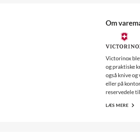
Om varem
Victorinox ble
og praktiske k
også knive og 
eller på konto
reservedele til
LÆS MERE