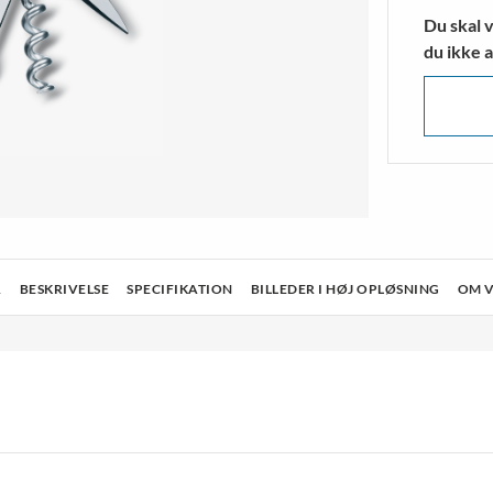
strømper
Klatresko
Du skal v
ngsstrømper
Vandresko & Vandrestøvler
du ikke a
MERE
VIS MERE
R
BESKRIVELSE
SPECIFIKATION
BILLEDER I HØJ OPLØSNING
OM 