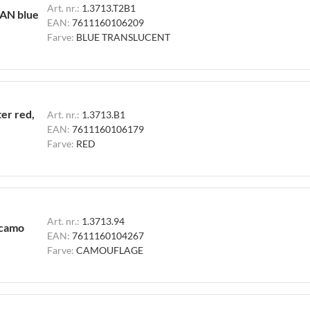
Art. nr.:
1.3713.T2B1
AN blue
EAN:
7611160106209
Farve:
BLUE TRANSLUCENT
er red,
Art. nr.:
1.3713.B1
EAN:
7611160106179
Farve:
RED
Art. nr.:
1.3713.94
 camo
EAN:
7611160104267
Farve:
CAMOUFLAGE