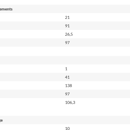
ements
21
91
26,5
97
1
41
138
97
106,3
ge
10