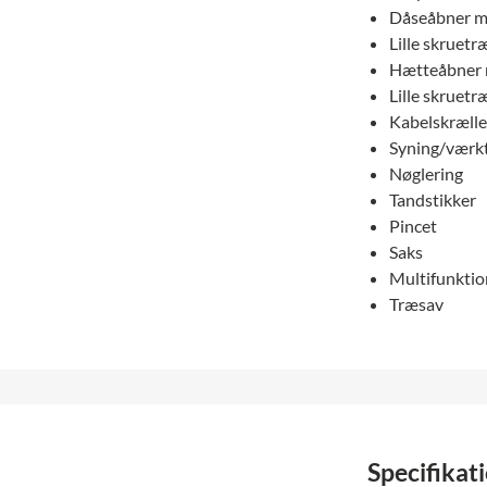
Dåseåbner 
Lille skruetr
Hætteåbner 
Lille skruetr
Kabelskrælle
Syning/værk
Nøglering
Tandstikker
Pincet
Saks
Multifunktio
Træsav
Specifikat