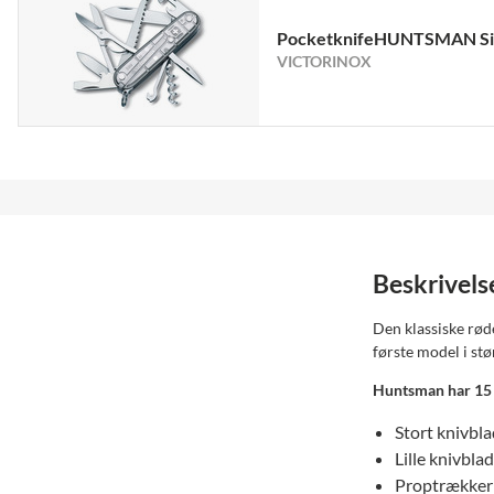
PocketknifeHUNTSMAN Si
VICTORINOX
Beskrivels
Den klassiske rød
første model i stø
Huntsman har 15 
Stort knivbl
Lille knivblad
Proptrækker