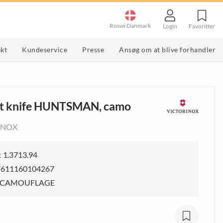
Roswi Danmark
Favoritter
Login
kt
Kundeservice
Presse
Ansøg om at blive forhandler
g
Værktøj & Redskaber
Køkkenredskaber
vslibere
multiværktøj
Dåseåbner og kapselåbner
t knife HUNTSMAN, camo
e
g specialslibere
haveredskaber
Grøntsagshakker
Slibesten
Orden og Overblik
Børster
INOX
mmeknive og
VIS MERE
Skræller & rivejern
VIS MERE
:
1.3713.94
7611160104267
CAMOUFLAGE
Butiksmateriale
POP & Butiksmateriale