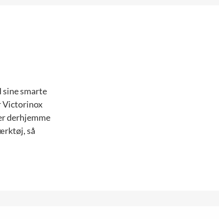
d sine smarte
r Victorinox
e er derhjemme
ærktøj, så