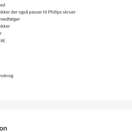
med
ækker der også passer til Philips skruer
medfølger
ækker
r
tøj
nskrog
ion