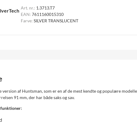
Art. nr.:
1.3713.T7
lverTech
EAN:
7611160015310
Farve:
SILVER TRANSLUCENT
e
e version af Huntsman, som er en af ​​de mest kendte og populære modelle
rrelsen 91 mm, der har både saks og sav.
funktioner:
ad