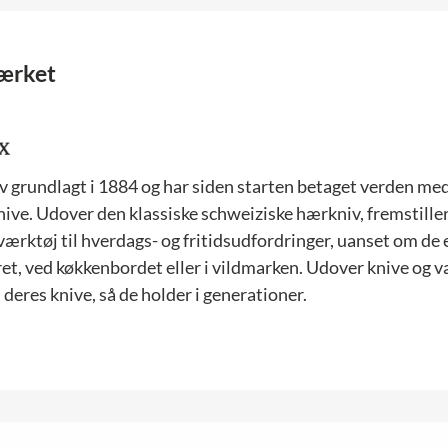
ærket
v grundlagt i 1884 og har siden starten betaget verden me
nive. Udover den klassiske schweiziske hærkniv, fremstille
værktøj til hverdags- og fritidsudfordringer, uanset om d
ret, ved køkkenbordet eller i vildmarken. Udover knive og v
 deres knive, så de holder i generationer.