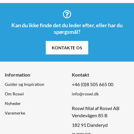
Kan du ikke finde det du leder efter, eller har du
spørgsmål?
KONTAKTE OS
Information
Kontakt
+46 (0)8 505 665 00
Guider og Inspiration
Om Roswi
info@roswi.dk
Nyheder
Roswi filial af Roswi AB
Varemerke
Vendevägen 85 B
182 91 Danderyd