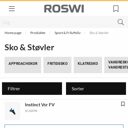
Home page
Produkter
Sport & Friluftsliv
Sko & Støvler
Sko & Støvler
VANDRESK
APPROACHSKOR
FRITIDSSKO
KLATRESKO
VANDREST
Filtrer
Sorter
Instinct Vsr FV
SCARPA