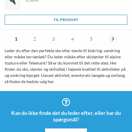
SCARPA
TIL PRODUKT
1
2
3
4
5
Leder du efter den perfekte sko eller støvle til klatring, vandring
eller måske terrænløb? Du leder måske efter skistøvler til alpine
topture eller Telemark? Så er du kommet til det rette sted. Her
finder du sko, støvler og skifodtøj i højeste kvalitet til aktiviteter på
og omkring bjerget. Uanset aktivitet, eventyrets længde og omfang,
så findes de bedste valg her.
Kan du ikke finde det du leder efter, eller har du
spørgsmål?