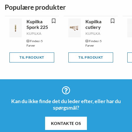
Populære produkter
Kupilka
Kupilka
Spork 225
cutlery
KUPILKA
KUPILKA
Findes i 5
Findes i 5
Farver
Farver
TIL PRODUKT
TIL PRODUKT
Kan du ikke finde det du leder efter, eller har du
spørgsmål?
KONTAKTE OS