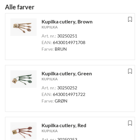
Alle farver
Kupilka cutlery, Brown
KUPILKA
Art. nr.:
30250251
EAN:
6430014971708
Farve:
BRUN
Kupilka cutlery, Green
KUPILKA
Art. nr.:
30250252
EAN:
6430014971722
Farve:
GRØN
Kupilka cutlery, Red
KUPILKA
Art. nr.:
30250253