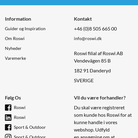
Information
Kontakt
+46 (0)8 505 665 00
Guider og Inspiration
Om Roswi
info@roswi.dk
Nyheder
Roswi filial af Roswi AB
Varemerke
Vendevägen 85 B
182 91 Danderyd
SVERIGE
Følg Os
Vil du være forhandler?
Du skal være registreret
Roswi
som kunde hos Roswi for at
Roswi
kunne handle i vores
Sport & Outdoor
webshop. Udfyld
en ansøgning om at
Sport & Outdoor