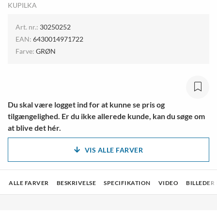
KUPILKA
Art. nr.:
30250252
EAN:
6430014971722
Farve:
GRØN
Du skal være logget ind for at kunne se pris og
tilgængelighed. Er du ikke allerede kunde, kan du søge om
at blive det hér.
VIS ALLE FARVER
ALLE FARVER
BESKRIVELSE
SPECIFIKATION
VIDEO
BILLEDER