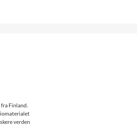
fra Finland.
biomaterialet
lskere verden