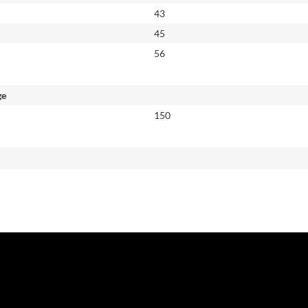
43
45
56
ge
150