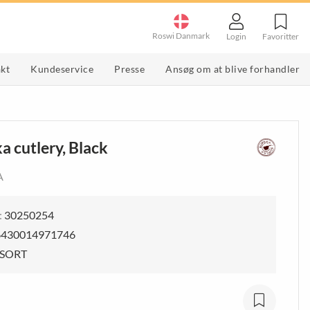
Roswi Danmark
Favoritter
Login
kt
Kundeservice
Presse
Ansøg om at blive forhandler
g
Værktøj & Redskaber
Køkkenredskaber
vslibere
multiværktøj
Dåseåbner og kapselåbner
a cutlery, Black
e
g specialslibere
haveredskaber
Grøntsagshakker
Slibesten
Orden og Overblik
Børster
A
mmeknive og
VIS MERE
Skræller & rivejern
VIS MERE
:
30250254
6430014971746
SORT
Butiksmateriale
POP & Butiksmateriale