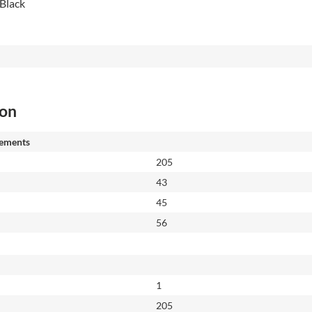
 Black
ion
ements
205
43
45
56
1
205