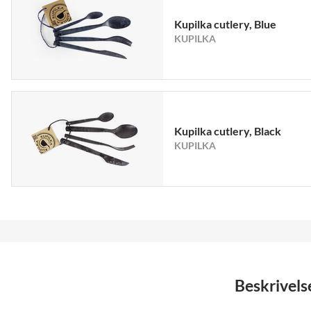
Kupilka cutlery, Blue
KUPILKA
Kupilka cutlery, Black
KUPILKA
Beskrivels