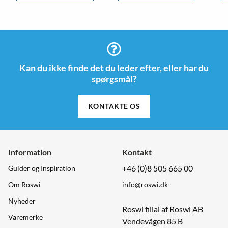
Kan du ikke finde det du leder efter, eller har du
spørgsmål?
KONTAKTE OS
Information
Kontakt
+46 (0)8 505 665 00
Guider og Inspiration
Om Roswi
info@roswi.dk
Nyheder
Roswi filial af Roswi AB
Varemerke
Vendevägen 85 B