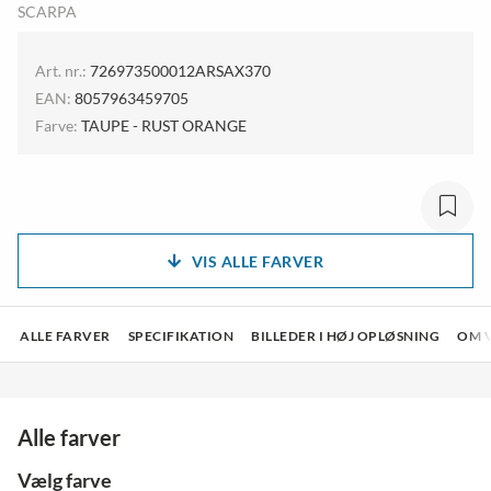
SCARPA
Art. nr.:
726973500012ARSAX370
EAN:
8057963459705
Farve:
TAUPE - RUST ORANGE
VIS ALLE FARVER
ALLE FARVER
SPECIFIKATION
BILLEDER I HØJ OPLØSNING
OM 
Alle farver
Vælg farve