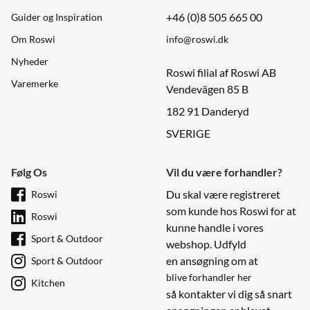
+46 (0)8 505 665 00
Guider og Inspiration
Om Roswi
info@roswi.dk
Nyheder
Roswi filial af Roswi AB
Varemerke
Vendevägen 85 B
182 91 Danderyd
SVERIGE
Følg Os
Vil du være forhandler?
Du skal være registreret
Roswi
som kunde hos Roswi for at
Roswi
kunne handle i vores
Sport & Outdoor
webshop. Udfyld
en ansøgning om at
Sport & Outdoor
blive forhandler her
Kitchen
så kontakter vi dig så snart