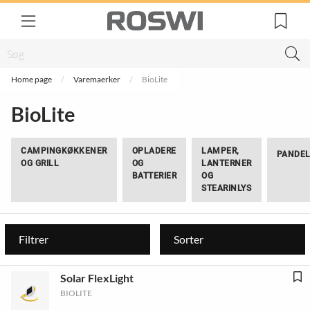
Home page
Varemaerker
BioLite
BioLite
CAMPINGKØKKENER
OPLADERE
LAMPER,
PANDE
OG GRILL
OG
LANTERNER
BATTERIER
OG
STEARINLYS
Filtrer
Sorter
Solar FlexLight
BIOLITE