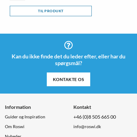
TIL PRODUKT
Kan du ikke finde det du leder efter, eller har du
spørgsmål?
KONTAKTE OS
Information
Kontakt
+46 (0)8 505 665 00
Guider og Inspiration
Om Roswi
info@roswi.dk
Nyheder