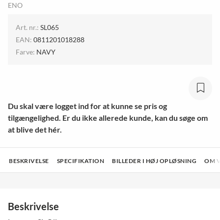
ENO
Art. nr.:
SL065
EAN:
0811201018288
Farve:
NAVY
Du skal være logget ind for at kunne se pris og
tilgængelighed. Er du ikke allerede kunde, kan du søge om
at blive det hér.
BESKRIVELSE
SPECIFIKATION
BILLEDER I HØJ OPLØSNING
OM 
Beskrivelse