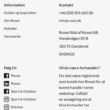
Information
Kontakt
+46 (0)8 505 665 00
Guider og Inspiration
Om Roswi
info@roswi.dk
Nyheder
Roswi filial af Roswi AB
Varemerke
Vendevägen 85 B
182 91 Danderyd
SVERIGE
Følg Os
Vil du være forhandler?
Du skal være registreret
Roswi
som kunde hos Roswi for at
Roswi
kunne handle i vores
Sport & Outdoor
webshop. Udfyld
en ansøgning om at
Sport & Outdoor
blive forhandler her
Kitchen