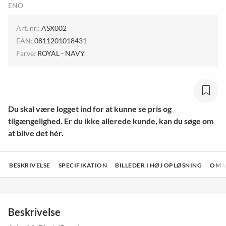
ENO
Art. nr.:
ASX002
EAN:
0811201018431
Farve:
ROYAL - NAVY
Du skal være logget ind for at kunne se pris og
tilgængelighed. Er du ikke allerede kunde, kan du søge om
at blive det hér.
BESKRIVELSE
SPECIFIKATION
BILLEDER I HØJ OPLØSNING
OM 
Beskrivelse