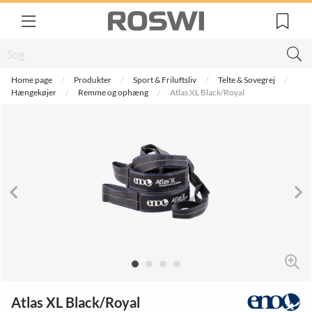
Home page
Produkter
Sport & Friluftsliv
Telte & Sovegrej
Hængekøjer
Remme og ophæng
Atlas XL Black/Royal
Atlas XL Black/Royal