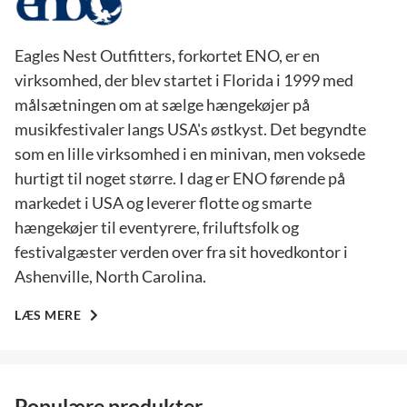
Eagles Nest Outfitters, forkortet ENO, er en
virksomhed, der blev startet i Florida i 1999 med
målsætningen om at sælge hængekøjer på
musikfestivaler langs USA's østkyst. Det begyndte
som en lille virksomhed i en minivan, men voksede
hurtigt til noget større. I dag er ENO førende på
markedet i USA og leverer flotte og smarte
hængekøjer til eventyrere, friluftsfolk og
festivalgæster verden over fra sit hovedkontor i
Ashenville, North Carolina.
LÆS MERE
Populære produkter