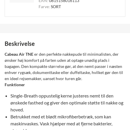
EAN:
0815158016113
Farve:
SORT
Beskrivelse
Cabeau Air TNE
er den perfekte nakkepude til minimalisten, der
ønsker høj komfort på farten uden at optage unødig plads i
bagagen. Den kompakte størrelse gør, at den nemt passer i næsten
enhver rygsæk, dokumenttaske eller duffeltaske, hvilket gør den til
en ideel rejsemakker, uanset hvor turen går.
Funktioner
Single-Breath oppustelig kerne justeres nemt til den
ønskede fasthed og giver den optimale støtte til nakke og
hoved.
Betrukket med et blødt mikrofiberbetræk, som kan
maskinvaskes. Vask hjælper med at fjerne bakterier,