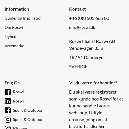
Information
Kontakt
+46 (0)8 505 665 00
Guider og Inspiration
Om Roswi
info@roswi.dk
Nyheder
Roswi filial af Roswi AB
Varemerke
Vendevägen 85 B
182 91 Danderyd
SVERIGE
Følg Os
Vil du være forhandler?
Du skal være registreret
Roswi
som kunde hos Roswi for at
Roswi
kunne handle i vores
Sport & Outdoor
webshop. Udfyld
en ansøgning om at
Sport & Outdoor
blive forhandler her
Kitchen